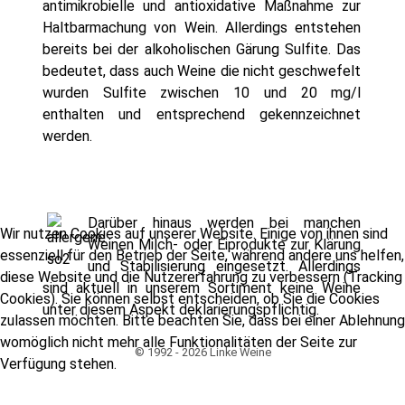
antimikrobielle und antioxidative Maßnahme zur
Haltbarmachung von Wein. Allerdings entstehen
bereits bei der alkoholischen Gärung Sulfite. Das
bedeutet, dass auch Weine die nicht geschwefelt
wurden Sulfite zwischen 10 und 20 mg/l
enthalten und entsprechend gekennzeichnet
werden.
Darüber hinaus werden bei manchen
Wir nutzen Cookies auf unserer Website. Einige von ihnen sind
Weinen Milch- oder Eiprodukte zur Klärung
essenziell für den Betrieb der Seite, während andere uns helfen,
und Stabilisierung eingesetzt. Allerdings
diese Website und die Nutzererfahrung zu verbessern (Tracking
sind aktuell in unserem Sortiment keine Weine
Cookies). Sie können selbst entscheiden, ob Sie die Cookies
unter diesem Aspekt deklarierungspflichtig.
zulassen möchten. Bitte beachten Sie, dass bei einer Ablehnung
womöglich nicht mehr alle Funktionalitäten der Seite zur
© 1992 - 2026 Linke Weine
Verfügung stehen.